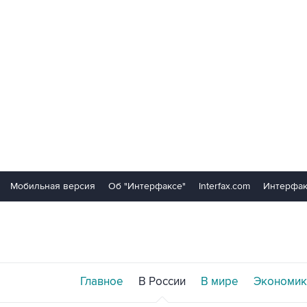
Мобильная версия
Об "Интерфаксе"
Interfax.com
Интерфак
Главное
В России
В мире
Экономик