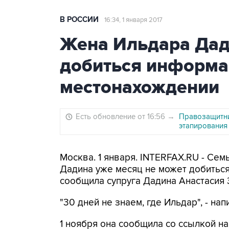
В РОССИИ
16:34, 1 января 2017
Жена Ильдара Дади
добиться информа
местонахождении
Есть обновление от 16:56
→
Правозащитн
этапирования
Москва. 1 января. INTERFAX.RU - Се
Дадина уже месяц не может добиться
сообщила супруга Дадина Анастасия 
"30 дней не знаем, где Ильдар", - на
1 ноября она сообщила со ссылкой на