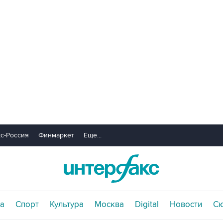
с-Россия
Финмаркет
Еще...
а
Спорт
Культура
Москва
Digital
Новости
С