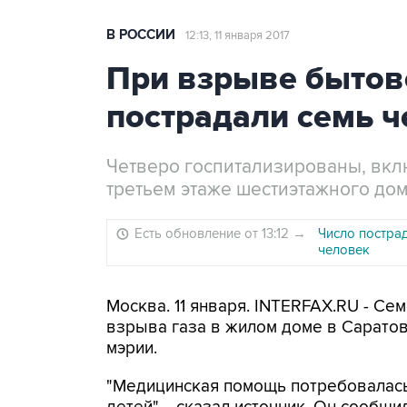
В РОССИИ
12:13, 11 января 2017
При взрыве бытово
пострадали семь 
Четверо госпитализированы, вкл
третьем этаже шестиэтажного до
Есть обновление от 13:12
→
Число постра
человек
Москва. 11 января. INTERFAX.RU - Се
взрыва газа в жилом доме в Саратов
мэрии.
"Медицинская помощь потребовалась