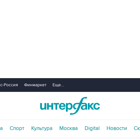
с-Россия
Финмаркет
Еще...
а
Спорт
Культура
Москва
Digital
Новости
С