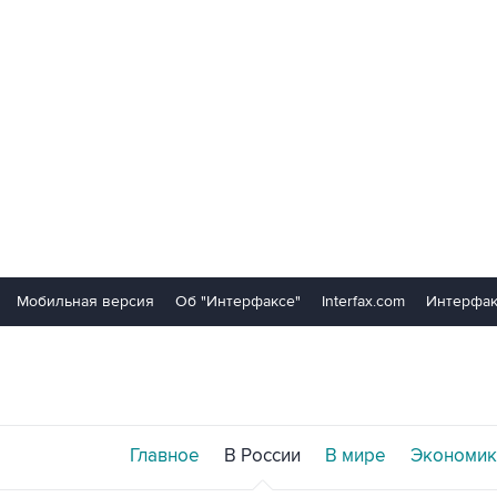
Мобильная версия
Об "Интерфаксе"
Interfax.com
Интерфак
Главное
В России
В мире
Экономик