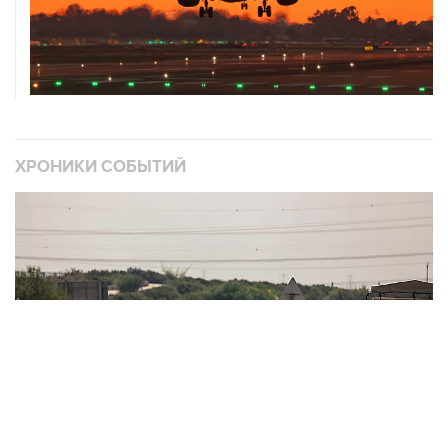
ХРОНИКИ СОБЫТИЙ
❮
❯