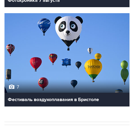
Фотохроника 7 августа
7
Фестиваль воздухоплавания в Бристоле