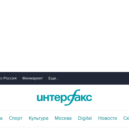
с-Россия
Финмаркет
Еще...
а
Спорт
Культура
Москва
Digital
Новости
С