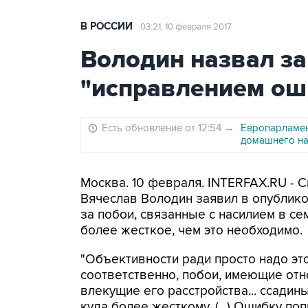
В РОССИИ
03:21, 10 февраля 2017
Володин назвал за
"исправлением ош
Есть обновление от 12:54
→
Европарламен
домашнего на
Москва. 10 февраля. INTERFAX.RU - 
Вячеслав Володин заявил в опублик
за побои, связанные с насилием в с
более жесткое, чем это необходимо.
"Объективности ради просто надо эт
соответственно, побои, имеющие от
влекущие его расстройства... ссадин
куда более жесткому. (...) Ошибку поп