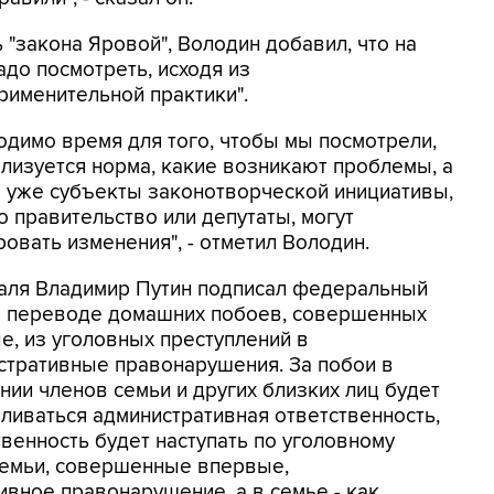
 "закона Яровой", Володин добавил, что на
адо посмотреть, исходя из
рименительной практики".
одимо время для того, чтобы мы посмотрели,
ализуется норма, какие возникают проблемы, а
 уже субъекты законотворческой инициативы,
о правительство или депутаты, могут
овать изменения", - отметил Володин.
аля Владимир Путин подписал федеральный
о переводе домашних побоев, совершенных
е, из уголовных преступлений в
стративные правонарушения. За побои в
нии членов семьи и других близких лиц будет
вливаться административная ответственность,
венность будет наступать по уголовному
семьи, совершенные впервые,
вное правонарушение, а в семье - как