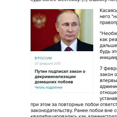
Касаясь
него "н
правоп
"Необх
как ре
дальше
будь эт
инициир
В РОССИИ
07 февраля 2017
7 февр
Путин подписал закон о
закон 
декриминализации
впервы
домашних побоев
админи
Читать подробнее
отноше
устана
при этом за повторные побои ответст
законодательству. Ранее побои вне 
квалифицировались как администрати