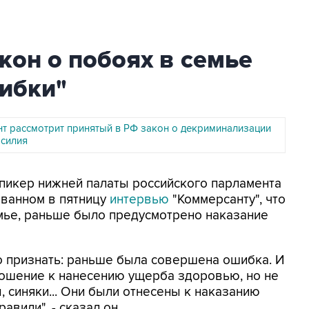
кон о побоях в семье
ибки"
т рассмотрит принятый в РФ закон о декриминализации
силия
Спикер нижней палаты российского парламента
ованном в пятницу
интервью
"Коммерсанту", что
емье, раньше было предусмотрено наказание
о признать: раньше была совершена ошибка. И
ношение к нанесению ущерба здоровью, но не
ы, синяки... Они были отнесены к наказанию
равили", - сказал он.