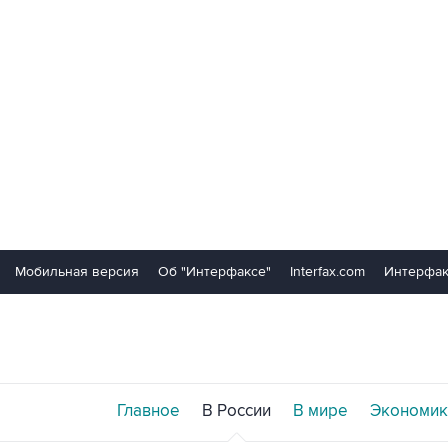
Мобильная версия
Об "Интерфаксе"
Interfax.com
Интерфак
Главное
В России
В мире
Экономик