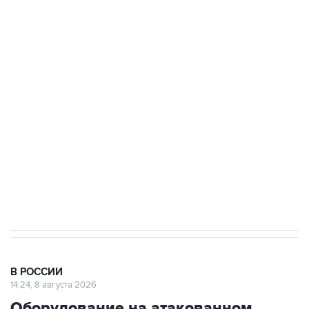
Росгвардии
Беспилотные технологии и ИИ на службе у
электросетевых объектов и агрокомплексов
Социальная реклама, АНО «Национальные приоритеты».
ИНН 7725383515 Erid: F7NfYUJCUneVdwcydK6A
Кабмин РФ разрешил до 1 июля 2027 года
импорт, выпуск и обращение бензина Евро 2,
Евро 3, Евро 4
В РОССИИ
14:24, 8 августа 2026
Оборудование на атакованном
БПЛА предприятии в Сызрани