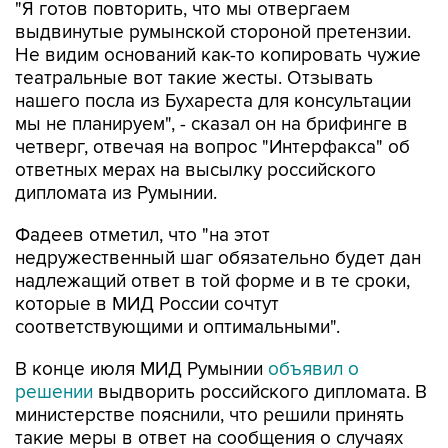
Не видим оснований как-то копировать чужие
театральные вот такие жесты. Отзывать
нашего посла из Бухареста для консультации
мы не планируем", - сказал он на брифинге в
четверг, отвечая на вопрос "Интерфакса" об
ответных мерах на высылку российского
дипломата из Румынии.
Фадеев отметил, что "на этот
недружественный шаг обязательно будет дан
надлежащий ответ в той форме и в те сроки,
которые в МИД России сочтут
соответствующими и оптимальными".
В конце июля МИД Румынии
объявил о
решении
выдворить российского дипломата. В
министерстве пояснили, что решили принять
такие меры в ответ на сообщения о случаях
попадания на румынскую территорию БПЛА,
участвующих в украинском конфликте.