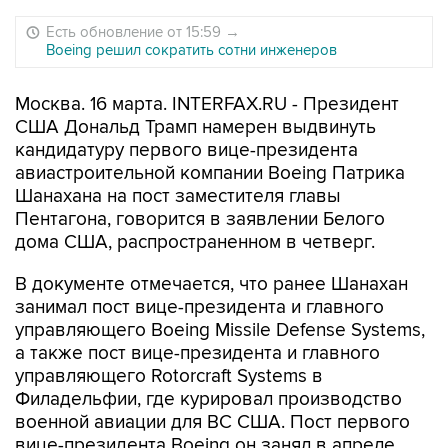
Есть обновление от 15:59
→
Boeing решил сократить сотни инженеров
Москва. 16 марта. INTERFAX.RU - Президент
США Дональд Трамп намерен выдвинуть
кандидатуру первого вице-президента
авиастроительной компании Boeing Патрика
Шанахана на пост заместителя главы
Пентагона, говорится в заявлении Белого
дома США, распространенном в четверг.
В документе отмечается, что ранее Шанахан
занимал пост вице-президента и главного
управляющего Boeing Missile Defense Systems,
а также пост вице-президента и главного
управляющего Rotorcraft Systems в
Филадельфии, где курировал производство
военной авиации для ВС США. Пост первого
вице-президента Boeing он занял в апреле