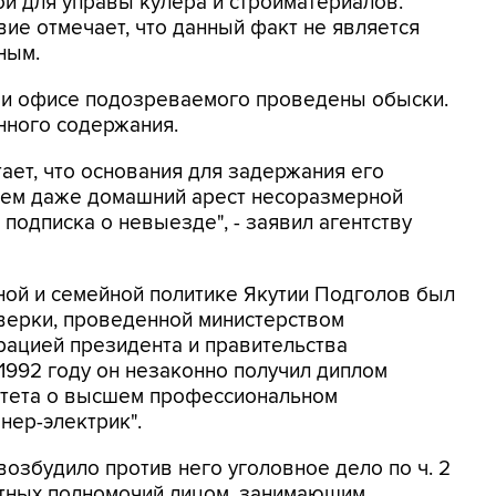
ой для управы кулера и стройматериалов.
вие отмечает, что данный факт не является
ным.
 и офисе подозреваемого проведены обыски.
нного содержания.
ает, что основания для задержания его
таем даже домашний арест несоразмерной
 подписка о невыезде", - заявил агентству
ной и семейной политике Якутии Подголов был
оверки, проведенной министерством
трацией президента и правительства
 1992 году он незаконно получил диплом
итета о высшем профессиональном
нер-электрик".
возбудило против него уголовное дело по ч. 2
тных полномочий лицом, занимающим