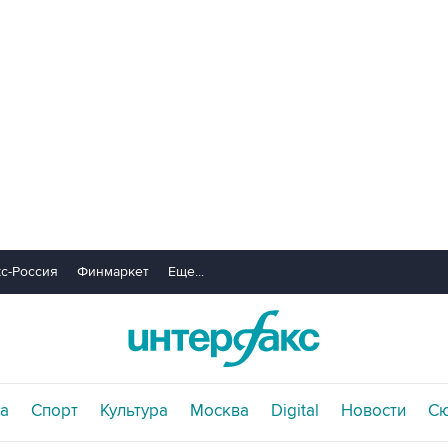
с-Россия
Финмаркет
Еще...
а
Спорт
Культура
Москва
Digital
Новости
С