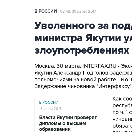
В РОССИИ
08:48, 30 марта 2017
Уволенного за под
министра Якутии у
злоупотреблениях 
Москва. 30 марта. INTERFAX.RU - Эк
Якутии Александр Подголов задержа
полномочиями на новой работе - и.о.
Задержание чиновника "Интерфаксу"
Как со
В РОССИИ
респуб
18 июня 2013
по ч. 1
Власти Якутии проверят
чиновн
дипломы о высшем
обязат
образовании