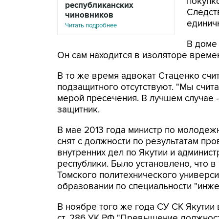
покупк
республиканских
Следст
чиновников
единич
Читать подробнее
В доме
Он сам находится в изоляторе време
В то же время адвокат Стаценко счит
подзащитного отсутствуют. "Мы счи
мерой пресечения. В лучшем случае -
защитник.
В мае 2013 года министр по молодеж
снят с должности по результатам пр
внутренних дел по Якутии и админис
республики. Было установлено, что в
Томского политехнического универс
образовании по специальности "инже
В ноябре того же года СУ СК Якутии 
ст. 286 УК РФ "Превышение должнос