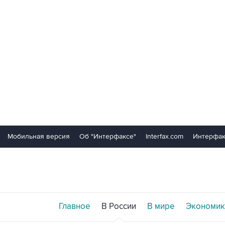
Мобильная версия
Об "Интерфаксе"
Interfax.com
Интерфак
Главное
В России
В мире
Экономик