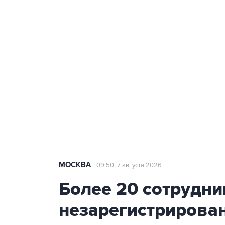
Беспилотные технологии и ИИ н
агрокомплексов
Социальная реклама, АНО «Национальные приоритеты».
И
Аксенов сообщил о четвертом п
Крым
МОСКВА
09:50, 7 августа 2026
Более 20 сотрудни
незарегистрирова