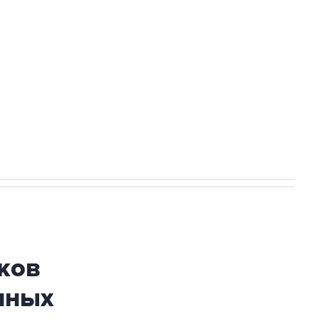
а службе у электросетевых объектов и
НН 7725383515 Erid: F7NfYUJCUneVdwcydK6A
огибшем в результате атаки ВСУ на
ков
нных