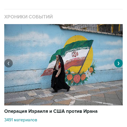
ХРОНИКИ СОБЫТИЙ
❮
❯
В
Операция Израиля и США против Ирана
11
3491 материалов