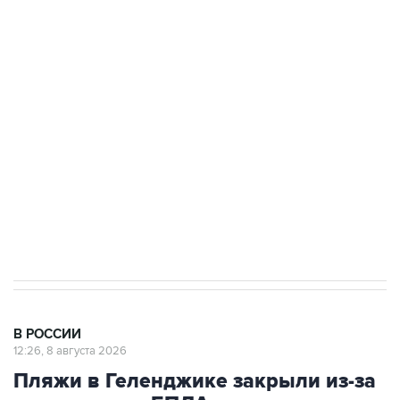
подростков, готовивших теракт на объекте
Росгвардии
Беспилотные технологии и ИИ на службе у
электросетевых объектов и агрокомплексов
Социальная реклама, АНО «Национальные приоритеты».
ИНН 7725383515 Erid: F7NfYUJCUneVdwcydK6A
Кабмин РФ разрешил до 1 июля 2027 года
импорт, выпуск и обращение бензина Евро 2,
Евро 3, Евро 4
В РОССИИ
12:26, 8 августа 2026
Пляжи в Геленджике закрыли из-за