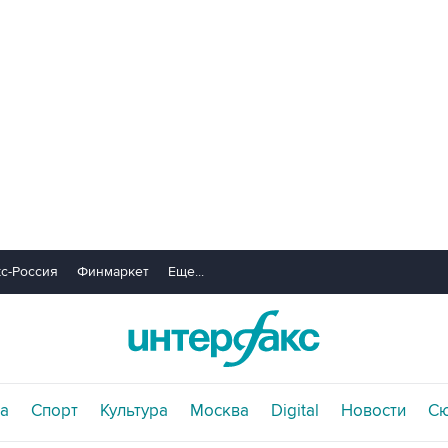
с-Россия
Финмаркет
Еще...
а
Спорт
Культура
Москва
Digital
Новости
С