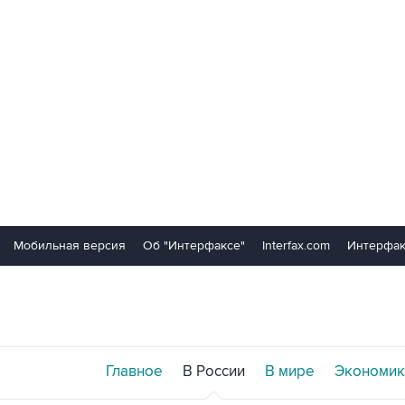
Мобильная версия
Об "Интерфаксе"
Interfax.com
Интерфак
Главное
В России
В мире
Экономик