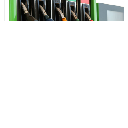
ХРОНИКИ СОБЫТИЙ
❮
❯