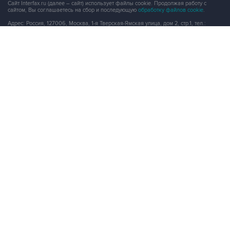
Сайт Interfax.ru (далее – сайт) использует файлы cookie. Продолжая работу с
сайтом, Вы соглашаетесь на сбор и последующую
обработку файлов cookie
.
Адрес: Россия, 127006, Москва, 1-я Тверская-Ямская улица, дом 2, стр.1, тел.:
+7 (499) 250-98-40
, факс:
+7 (499) 250-97-27
Продукты информационной группы
"Интерфакс"
Информация о компаниях, товарах и людях
СПАРК
X-Compliance
СКАУТ
Маркер
АСТРА
Новости и рынки
Новости "Интерфакса"
СКАН
RUDATA
Центр раскрытия корпоративной информации