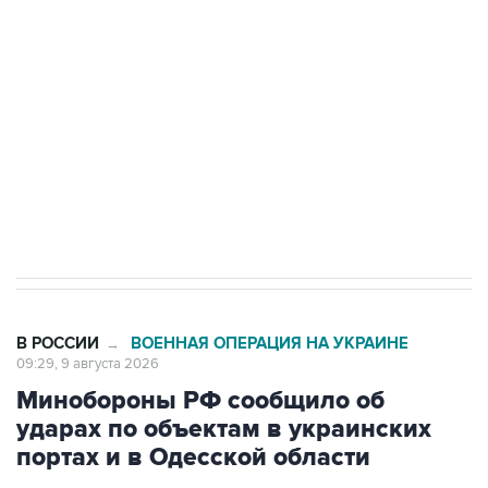
Беспилотные технологии и ИИ на службе у
электросетевых объектов и агрокомплексов
Социальная реклама, АНО «Национальные приоритеты».
ИНН 7725383515 Erid: F7NfYUJCUneVdwcydK6A
Кабмин РФ разрешил до 1 июля 2027 года
импорт, выпуск и обращение бензина Евро 2,
Евро 3, Евро 4
В РОССИИ
ВОЕННАЯ ОПЕРАЦИЯ НА УКРАИНЕ
→
09:29, 9 августа 2026
Минобороны РФ сообщило об
ударах по объектам в украинских
портах и в Одесской области