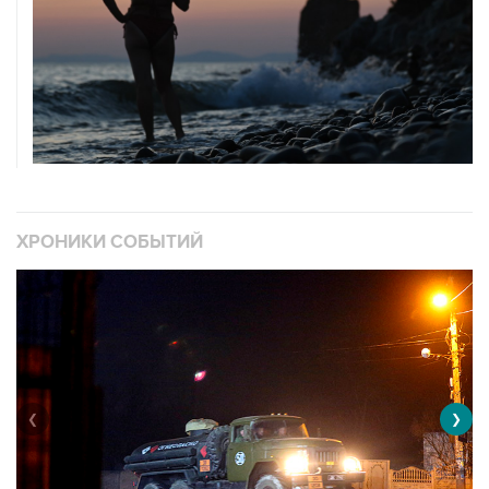
ХРОНИКИ СОБЫТИЙ
❮
❯