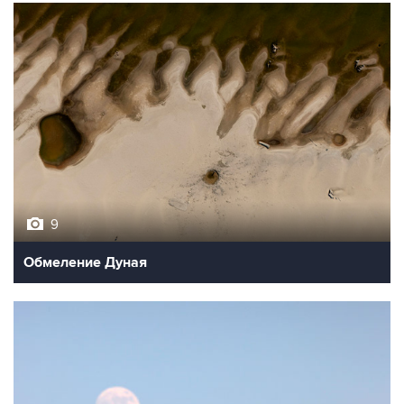
9
Обмеление Дуная