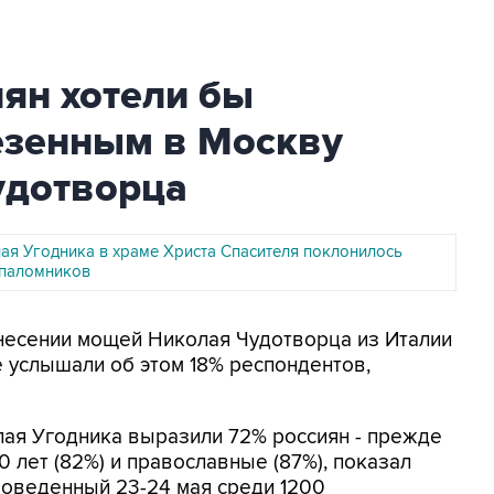
иян хотели бы
езенным в Москву
удотворца
я Угодника в храме Христа Спасителя поклонилось
 паломников
инесении мощей Николая Чудотворца из Италии
е услышали об этом 18% респондентов,
ая Угодника выразили 72% россиян - прежде
0 лет (82%) и православные (87%), показал
роведенный 23-24 мая среди 1200