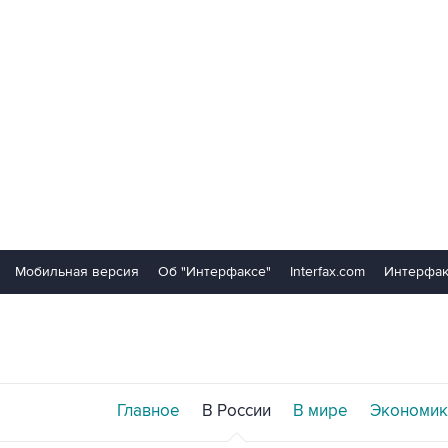
Мобильная версия
Об "Интерфаксе"
Interfax.com
Интерфак
Главное
В России
В мире
Экономик