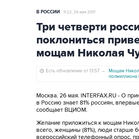
В РОССИИ
11:22, 26 мая 2017
Три четверти росс
поклониться прив
мощам Николая Ч
Есть обновление от 13:57
→
Мощам Никола
полмиллиона
Москва. 26 мая. INTERFAX.RU - О пр
в Россию знает 81% россиян, впервы
сообщает ВЦИОМ.
Желание приложиться к мощам Никол
всего, женщины (81%), люди старше 6
всероссийский телефонный опрос, п