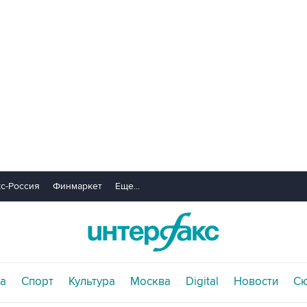
с-Россия
Финмаркет
Еще...
а
Спорт
Культура
Москва
Digital
Новости
С