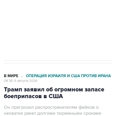
Как российские медицинские технологии
выходят на мировые рынки
Социальная реклама, АНО «Национальные приоритеты».
ИНН 7725383515 Erid: F7NfYUJCUneVdTRF8PRs
Трамп заявил, что переговоры с Ираном
начнутся в понедельник
В МИРЕ
ОПЕРАЦИЯ ИЗРАИЛЯ И США ПРОТИВ ИРАНА
→
08:38, 6 августа 2026
Трамп заявил об огромном запасе
боеприпасов в США
Он пригрозил распространителям фейков о
нехватке ракет долгими тюремными сроками