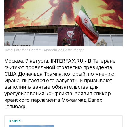
Фото: Fatemeh Bahrami/Anadolu via Getty Images
Москва. 7 августа. INTERFAX.RU - В Тегеране
считают провальной стратегию президента
США Дональда Трампа, который, по мнению
Ирана, пытается его запугать, и призывают
выполнить взятые обязательства для
урегулирования конфликта, заявил спикер
иранского парламента Мохаммад Багер
Галибаф.
В МИРЕ