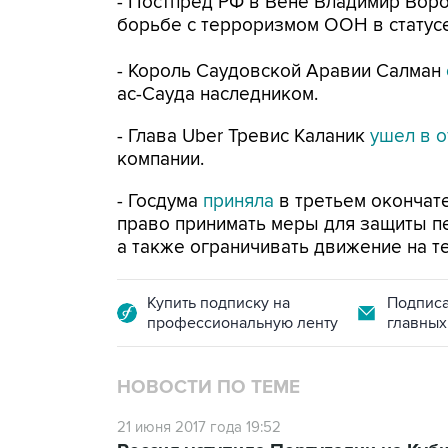
- Постпред РФ в Вене Владимир Вор
борьбе с терроризмом ООН в статусе
- Король Саудовской Аравии Салман
ас-Сауда наследником.
- Глава Uber Тревис Каланик
ушел в 
компании.
- Госдума
приняла
в третьем окончат
право принимать меры для защиты п
а также ограничивать движение на т
Купить подписку на
Подписа
профессиональную ленту
главных
НОВОСТИ ПО ТЕМЕ
21 июня 2017 года 19:52