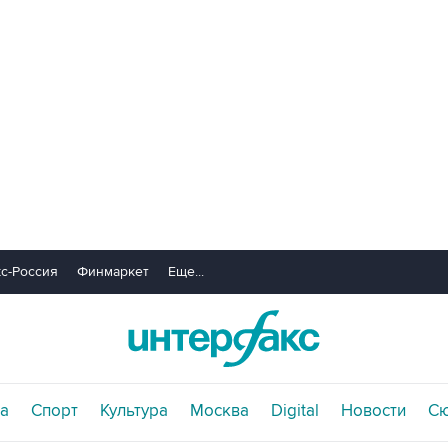
с-Россия
Финмаркет
Еще...
а
Спорт
Культура
Москва
Digital
Новости
С