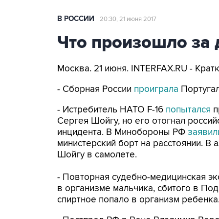
В РОССИИ
20:30, 21 июня 2017
Что произошло за 
Москва. 21 июня. INTERFAX.RU - Крат
- Сборная России
проиграла
Португал
- Истребитель НАТО F-16
попытался
п
Сергея Шойгу, но его отогнал россий
инцидента. В Минобороны РФ
заявил
министерский борт на расстоянии. В а
Шойгу в самолете.
- Повторная судебно-медицинская э
в организме мальчика, сбитого в По
спиртное попало в организм ребенка