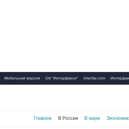
Мобильная версия
Об "Интерфаксе"
Interfax.com
Интерфак
Главное
В России
В мире
Экономик