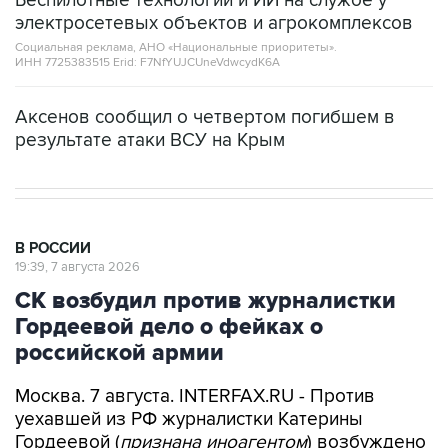
Беспилотные технологии и ИИ на службе у
электросетевых объектов и агрокомплексов
Социальная реклама, АНО «Национальные приоритеты».
ИНН 7725383515 Erid: F7NfYUJCUneVdwcydK6A
Аксенов сообщил о четвертом погибшем в
результате атаки ВСУ на Крым
В РОССИИ
19:39, 7 августа 2026
СК возбудил против журналистки
Гордеевой дело о фейках о
российской армии
Москва. 7 августа. INTERFAX.RU - Против
уехавшей из РФ журналистки Катерины
Гордеевой (
признана иноагентом
) возбуждено