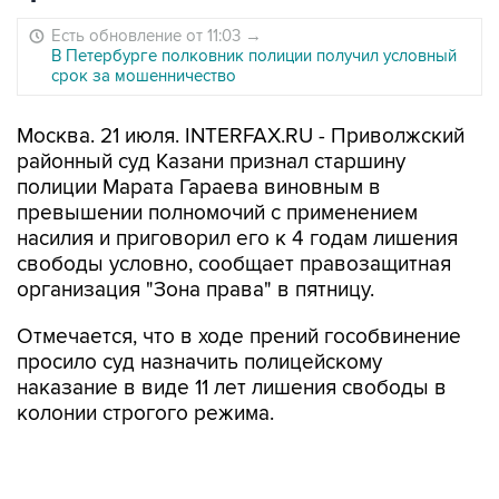
Есть обновление от 11:03
→
В Петербурге полковник полиции получил условный
срок за мошенничество
Москва. 21 июля. INTERFAX.RU - Приволжский
районный суд Казани признал старшину
полиции Марата Гараева виновным в
превышении полномочий с применением
насилия и приговорил его к 4 годам лишения
свободы условно, сообщает правозащитная
организация "Зона права" в пятницу.
Отмечается, что в ходе прений гособвинение
просило суд назначить полицейскому
наказание в виде 11 лет лишения свободы в
колонии строгого режима.
По данным правозащитников, в апреле
прошлого года командир отделения полка