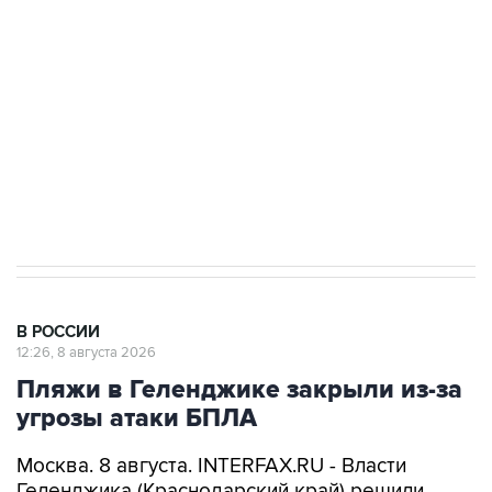
электросетевых объектов и агрокомплексов
Социальная реклама, АНО «Национальные приоритеты».
ИНН 7725383515 Erid: F7NfYUJCUneVdwcydK6A
Кабмин РФ разрешил до 1 июля 2027 года
импорт, выпуск и обращение бензина Евро 2,
Евро 3, Евро 4
В РОССИИ
12:26, 8 августа 2026
Пляжи в Геленджике закрыли из-за
угрозы атаки БПЛА
Москва. 8 августа. INTERFAX.RU - Власти
Геленджика (Краснодарский край) решили
приостановить работу пляжей курорта, а также