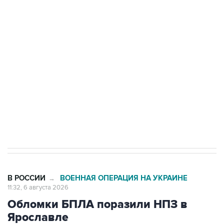
Путин сообщил о решении сосредоточить в
одних руках все службы тыла Минобороны
Как российские медицинские технологии
выходят на мировые рынки
Социальная реклама, АНО «Национальные приоритеты».
ИНН 7725383515 Erid: F7NfYUJCUneVdTRF8PRs
Трамп заявил, что переговоры с Ираном
начнутся в понедельник
В РОССИИ
ВОЕННАЯ ОПЕРАЦИЯ НА УКРАИНЕ
→
11:32, 6 августа 2026
Обломки БПЛА поразили НПЗ в
Ярославле