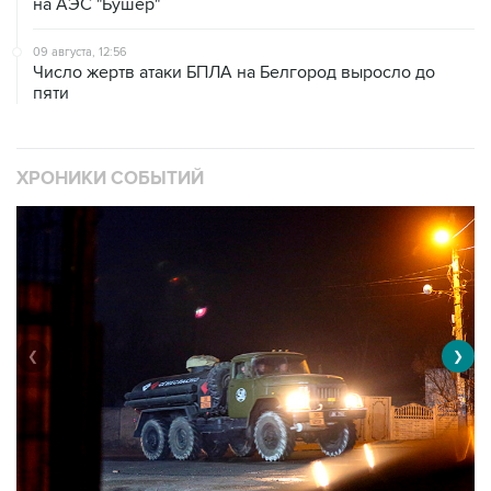
на АЭС "Бушер"
09 августа, 12:56
Число жертв атаки БПЛА на Белгород выросло до
пяти
ХРОНИКИ СОБЫТИЙ
❮
❯