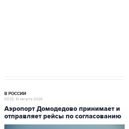
Беспилотные технологии и ИИ на службе у
электросетевых объектов и агрокомплексов
Социальная реклама, АНО «Национальные приоритеты».
ИНН 7725383515 Erid: F7NfYUJCUneVdwcydK6A
Путин вывел "Шереметьево" из
стратегического списка с целью снять
препятствие для приватизации
В РОССИИ
03:32, 10 августа 2026
Аэропорт Домодедово принимает и
отправляет рейсы по согласованию