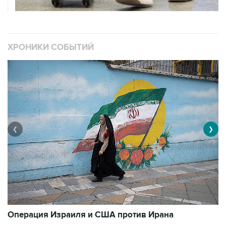
ХРОНИКИ СОБЫТИЙ
❮
❯
В
Операция Израиля и США против Ирана
1
3492 материалов