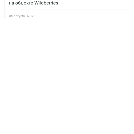
05 августа, 17:12
Пожар в ЦНИИмаш локализован, управление полетом
МКС находится под контролем
05 августа, 16:29
Пожар возник на территории ЦНИИмаш в
подмосковном Королеве
ХРОНИКИ СОБЫТИЙ
❮
❯