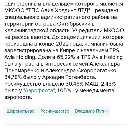
единственным владельцем которого является
МКООО "ТПС Авиа Холдинг ЛТД" - резидент
специального административного района на
территории острова Октябрьский в
Калининградской области. Учредители МКООО
не раскрываются. До редомициляции, которая
произошла в конце 2022 года, компания была
зарегистрирована на Кипре с названием TPS
Avia Holding. Доля в 65,22% в TPS Avia Holding
была у траста в интересах семей Александра
Пономаренко и Александра Скоробогатько,
34,78% было у Аркадия Ротенберга.
Росимущество владело 30,46% МАШ, 2,43%
было у
"Аэрофлота"
, 1,05% - у менеджмента
аэропорта.
Шереметьево
Росимущество
Владимир Путин