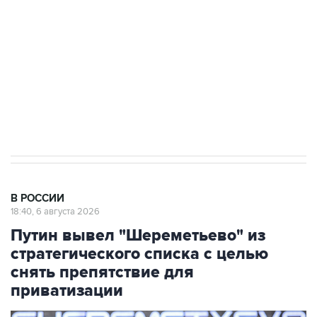
Как российские медицинские технологии
выходят на мировые рынки
Социальная реклама, АНО «Национальные приоритеты».
ИНН 7725383515 Erid: F7NfYUJCUneVdTRF8PRs
Аксенов сообщил о четвертом погибшем в
результате атаки ВСУ на Крым
В РОССИИ
18:40, 6 августа 2026
Путин вывел "Шереметьево" из
стратегического списка с целью
снять препятствие для
приватизации