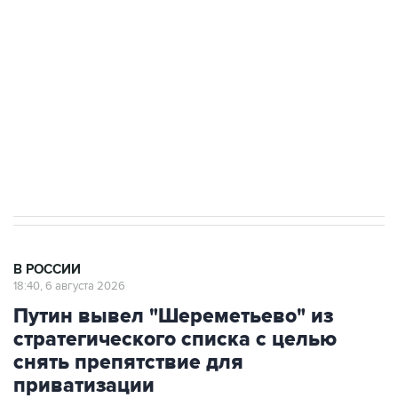
Как российские медицинские технологии
выходят на мировые рынки
Социальная реклама, АНО «Национальные приоритеты».
ИНН 7725383515 Erid: F7NfYUJCUneVdTRF8PRs
Аксенов сообщил о четвертом погибшем в
результате атаки ВСУ на Крым
В РОССИИ
18:40, 6 августа 2026
Путин вывел "Шереметьево" из
стратегического списка с целью
снять препятствие для
приватизации