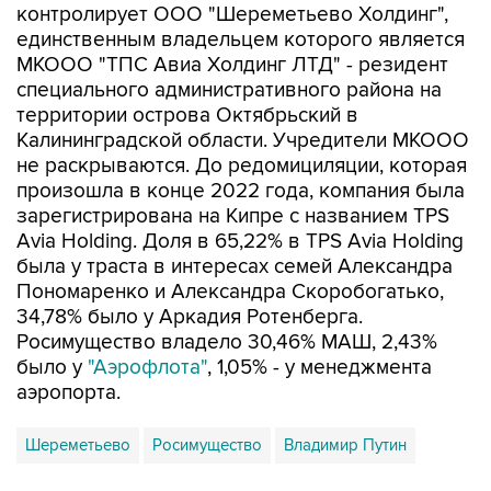
контролирует ООО "Шереметьево Холдинг",
единственным владельцем которого является
МКООО "ТПС Авиа Холдинг ЛТД" - резидент
специального административного района на
территории острова Октябрьский в
Калининградской области. Учредители МКООО
не раскрываются. До редомициляции, которая
произошла в конце 2022 года, компания была
зарегистрирована на Кипре с названием TPS
Avia Holding. Доля в 65,22% в TPS Avia Holding
была у траста в интересах семей Александра
Пономаренко и Александра Скоробогатько,
34,78% было у Аркадия Ротенберга.
Росимущество владело 30,46% МАШ, 2,43%
было у
"Аэрофлота"
, 1,05% - у менеджмента
аэропорта.
Шереметьево
Росимущество
Владимир Путин