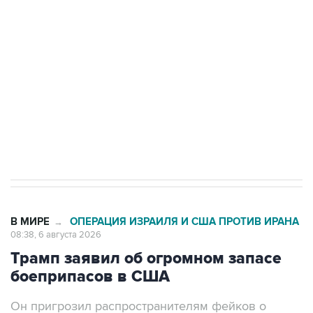
одних руках все службы тыла Минобороны
Как российские медицинские технологии
выходят на мировые рынки
Социальная реклама, АНО «Национальные приоритеты».
ИНН 7725383515 Erid: F7NfYUJCUneVdTRF8PRs
Трамп заявил, что переговоры с Ираном
начнутся в понедельник
В МИРЕ
ОПЕРАЦИЯ ИЗРАИЛЯ И США ПРОТИВ ИРАНА
→
08:38, 6 августа 2026
Трамп заявил об огромном запасе
боеприпасов в США
Он пригрозил распространителям фейков о