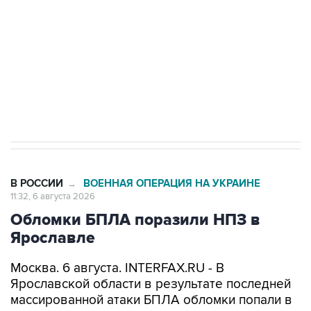
Как российские медицинские технологии
выходят на мировые рынки
Социальная реклама, АНО «Национальные приоритеты».
ИНН 7725383515 Erid: F7NfYUJCUneVdTRF8PRs
Трамп заявил, что переговоры с Ираном
начнутся в понедельник
В РОССИИ
ВОЕННАЯ ОПЕРАЦИЯ НА УКРАИНЕ
→
11:32, 6 августа 2026
Обломки БПЛА поразили НПЗ в
Ярославле
Москва. 6 августа. INTERFAX.RU - В
Ярославской области в результате последней
массированной атаки БПЛА обломки попали в