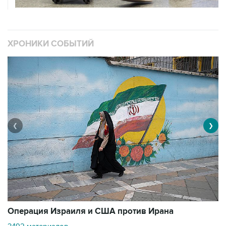
ХРОНИКИ СОБЫТИЙ
❮
❯
В
Операция Израиля и США против Ирана
1
3492 материалов