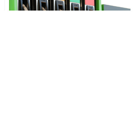
ХРОНИКИ СОБЫТИЙ
❮
❯