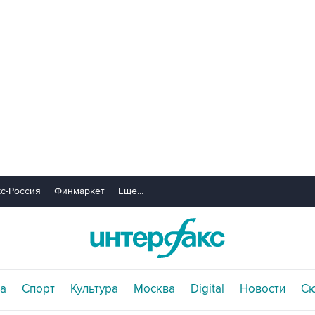
с-Россия
Финмаркет
Еще...
а
Спорт
Культура
Москва
Digital
Новости
С