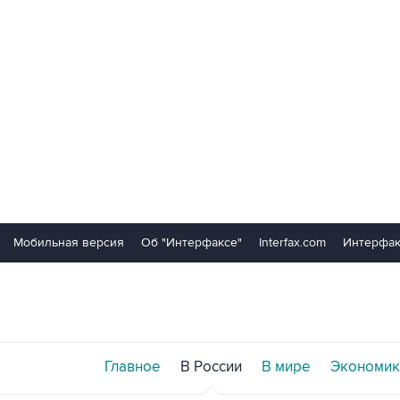
Мобильная версия
Об "Интерфаксе"
Interfax.com
Интерфак
Главное
В России
В мире
Экономик