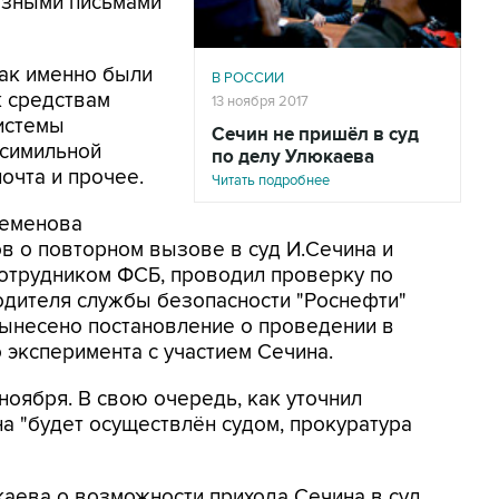
казными письмами
как именно были
В РОССИИ
к средствам
13 ноября 2017
системы
Сечин не пришёл в суд
ксимильной
по делу Улюкаева
очта и прочее.
Читать подробнее
Семенова
в о повторном вызове в суд И.Сечина и
сотрудником ФСБ, проводил проверку по
дителя службы безопасности "Роснефти"
вынесено постановление о проведении в
эксперимента с участием Сечина.
ноября. В свою очередь, как уточнил
а "будет осуществлён судом, прокуратура
каева о возможности прихода Сечина в суд