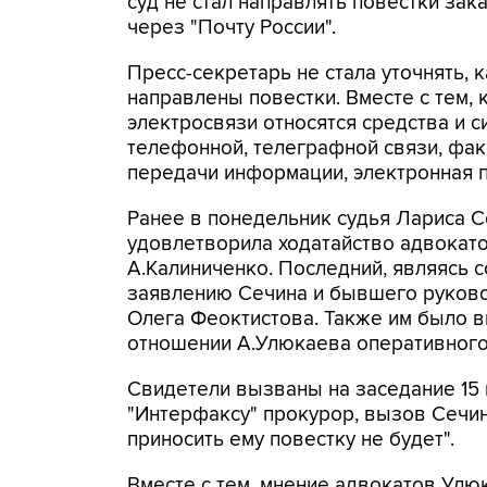
суд не стал направлять повестки за
через "Почту России".
Пресс-секретарь не стала уточнять, 
направлены повестки. Вместе с тем, 
электросвязи относятся средства и 
телефонной, телеграфной связи, фа
передачи информации, электронная п
Ранее в понедельник судья Лариса 
удовлетворила ходатайство адвокато
А.Калиниченко. Последний, являясь 
заявлению Сечина и бывшего руково
Олега Феоктистова. Также им было 
отношении А.Улюкаева оперативного 
Свидетели вызваны на заседание 15 
"Интерфаксу" прокурор, вызов Сечин
приносить ему повестку не будет".
Вместе с тем, мнение адвокатов Улю