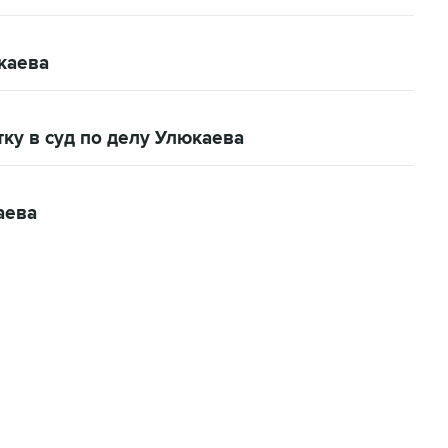
каева
тку в суд по делу Улюкаева
аева
01:09, 7 августа 2026