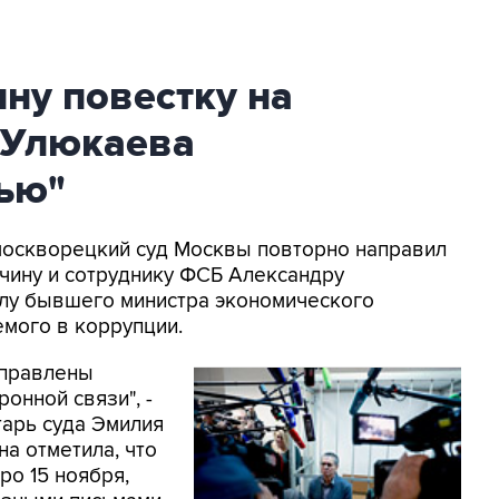
ну повестку на
 Улюкаева
зью"
амоскворецкий суд Москвы повторно направил
чину и сотруднику ФСБ Александру
елу бывшего министра экономического
мого в коррупции.
аправлены
онной связи", -
тарь суда Эмилия
на отметила, что
ро 15 ноября,