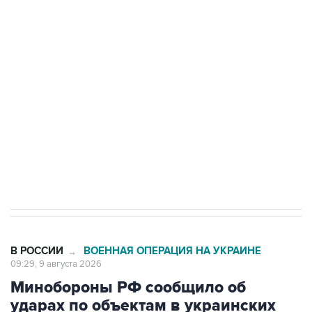
Промышленное предприятие в Самарской
области подверглось атаке БПЛА
Беспилотные технологии и ИИ на службе у
электросетевых объектов и агрокомплексов
Социальная реклама, АНО «Национальные приоритеты».
ИНН 7725383515 Erid: F7NfYUJCUneVdwcydK6A
Кабмин РФ разрешил до 1 июля 2027 года
импорт, выпуск и обращение бензина Евро 2,
Евро 3, Евро 4
В РОССИИ
ВОЕННАЯ ОПЕРАЦИЯ НА УКРАИНЕ
→
09:29, 9 августа 2026
Минобороны РФ сообщило об
ударах по объектам в украинских