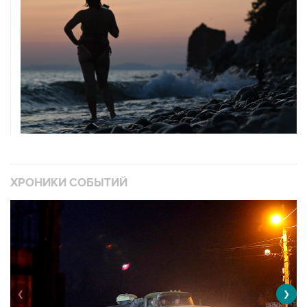
ХРОНИКИ СОБЫТИЙ
❮
❯