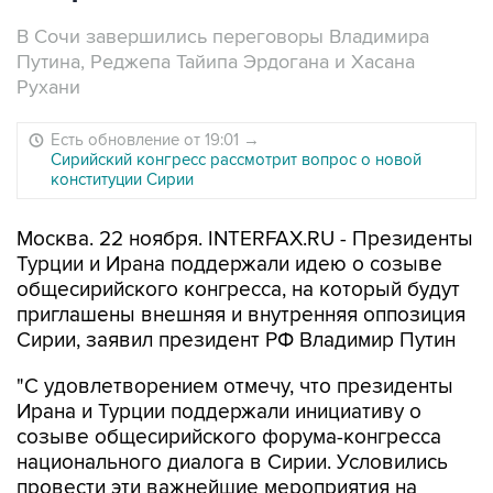
В Сочи завершились переговоры Владимира
Путина, Реджепа Тайипа Эрдогана и Хасана
Рухани
Есть обновление от 19:01
→
Сирийский конгресс рассмотрит вопрос о новой
конституции Сирии
Москва. 22 ноября. INTERFAX.RU - Президенты
Турции и Ирана поддержали идею о созыве
общесирийского конгресса, на который будут
приглашены внешняя и внутренняя оппозиция
Сирии, заявил президент РФ Владимир Путин
"С удовлетворением отмечу, что президенты
Ирана и Турции поддержали инициативу о
созыве общесирийского форума-конгресса
национального диалога в Сирии. Условились
провести эти важнейшие мероприятия на