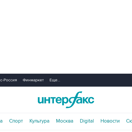
с-Россия
Финмаркет
Еще...
а
Спорт
Культура
Москва
Digital
Новости
С