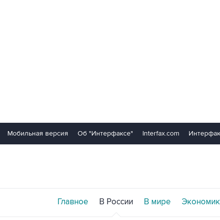
Мобильная версия
Об "Интерфаксе"
Interfax.com
Интерфак
Главное
В России
В мире
Экономик