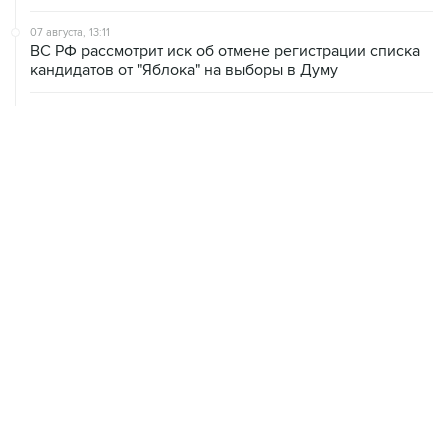
07 августа, 13:11
ВС РФ рассмотрит иск об отмене регистрации списка
кандидатов от "Яблока" на выборы в Думу
07 августа, 12:53
"Внуково" приобрело 25,01% в контролирующей
"Домодедово" компании