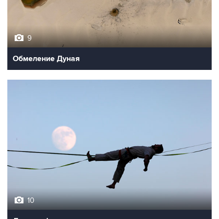
9
Обмеление Дуная
10