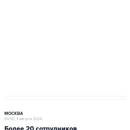
ФСБ сообщила о задержании в Приморье
подростков, готовивших теракт на объекте
Росгвардии
Беспилотные технологии и ИИ на службе у
электросетевых объектов и агрокомплексов
Социальная реклама, АНО «Национальные приоритеты».
ИНН 7725383515 Erid: F7NfYUJCUneVdwcydK6A
Аксенов сообщил о четвертом погибшем в
результате атаки ВСУ на Крым
МОСКВА
09:50, 7 августа 2026
Более 20 сотрудников