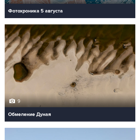
9
Обмеление Дуная