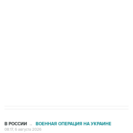
Три человека погибли, двое ранены при атаке
БПЛА на автомобиль в Удмуртии
Путин сообщил о решении сосредоточить в
одних руках все службы тыла Минобороны
Как российские медицинские технологии
выходят на мировые рынки
Социальная реклама, АНО «Национальные приоритеты».
ИНН 7725383515 Erid: F7NfYUJCUneVdTRF8PRs
Трамп заявил, что переговоры с Ираном
начнутся в понедельник
В РОССИИ
ВОЕННАЯ ОПЕРАЦИЯ НА УКРАИНЕ
→
08:17, 6 августа 2026