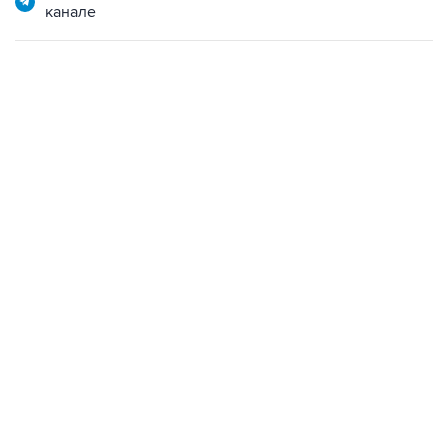
канале
07:04, 6 августа 2026
сообщила