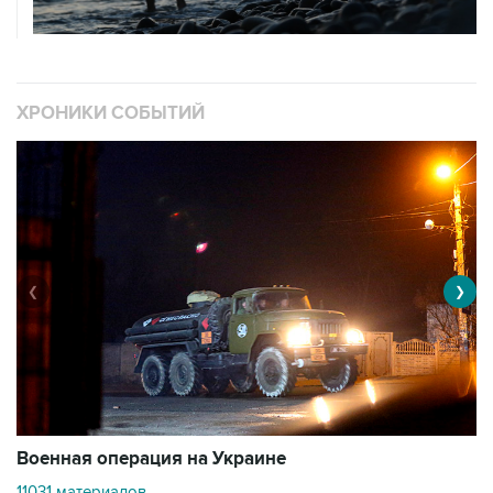
ХРОНИКИ СОБЫТИЙ
❮
❯
Военная операция на Украине
О
11031 материалов