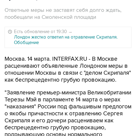
Ответные меры не заставят себя долго ждать,
пообещали на Смоленской площади
Есть обновление от 19:30
→
Лондон жестко ответил на отравление Скрипаля.
Обобщение
Москва. 14 марта. INTERFAX.RU - В Москве
расценивают объявленные Лондоном меры в
отношении Москвы в связи с "делом Скрипаля"
как беспрецедентно грубую провокацию.
"Заявление премьер-министра Великобритании
Терезы Мэй в парламенте 14 марта о мерах
"наказания" России под фальшивым предлогом
о якобы причастности к отравлению Сергея
Скрипаля и его дочери расцениваем как
беспрецедентно грубую провокацию,
подрывающую основы нормального