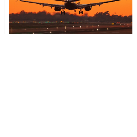
ХРОНИКИ СОБЫТИЙ
❮
❯