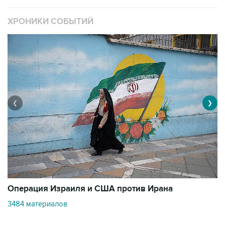
ХРОНИКИ СОБЫТИЙ
❮
❯
В
Операция Израиля и США против Ирана
1
3484 материалов