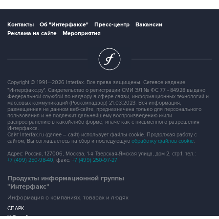
Контакты
Об "Интерфаксе"
Пресс-центр
Вакансии
Реклама на сайте
Мероприятия
Copyright © 1991—2026 Interfax. Все права защищены. Сетевое издание
"Интерфакс.ру". Свидетельство о регистрации СМИ ЭЛ № ФС 77 - 84928 выдано
Федеральной службой по надзору в сфере связи, информационных технологий и
массовых коммуникаций (Роскомнадзор) 21.03.2023. Вся информация,
размещенная на данном веб-сайте, предназначена только для персонального
пользования и не подлежит дальнейшему воспроизведению и/или
распространению в какой-либо форме, иначе как с письменного разрешения
Интерфакса.
Сайт Interfax.ru (далее – сайт) использует файлы cookie. Продолжая работу с
сайтом, Вы соглашаетесь на сбор и последующую
обработку файлов cookie
.
Адрес: Россия, 127006, Москва, 1-я Тверская-Ямская улица, дом 2, стр.1, тел.:
+7 (499) 250-98-40
, факс:
+7 (499) 250-97-27
Продукты информационной группы
"Интерфакс"
Информация о компаниях, товарах и людях
СПАРК
X-Compliance