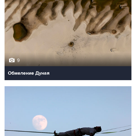
9
Обмеление Дуная