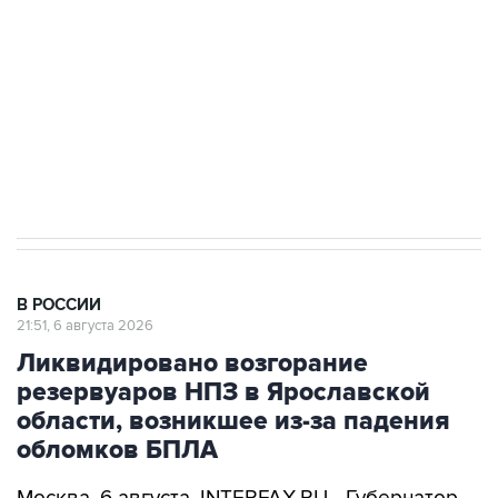
Как российские медицинские технологии
выходят на мировые рынки
Социальная реклама, АНО «Национальные приоритеты».
ИНН 7725383515 Erid: F7NfYUJCUneVdTRF8PRs
Аксенов сообщил о четвертом погибшем в
результате атаки ВСУ на Крым
В РОССИИ
21:51, 6 августа 2026
Ликвидировано возгорание
резервуаров НПЗ в Ярославской
области, возникшее из-за падения
обломков БПЛА