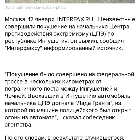
Фото: panthermedia/vostock-photo
Москва. 12 января. INTERFAX.RU - Неизвестные
совершили покушение на начальника Центра
противодействия экстремизму (ЦПЭ) по
республике Ингушетия, он выжил, сообщил
"Интерфаксу" информированный источник.
"Покушение было совершено на федеральной
трассе в нескольких километрах от
пограничного поста между Ингушетией и
Чечней. Въехавший в Ингушетию автомобиль
начальника ЦПЭ догнала "Лада Гранта", из
которой по машине полицейского был открыт
огонь из автомата", - сказал собеседник
агентства.
По его словам, в результате случившегося,
ранения получили трое находившихся в
машине охранников.