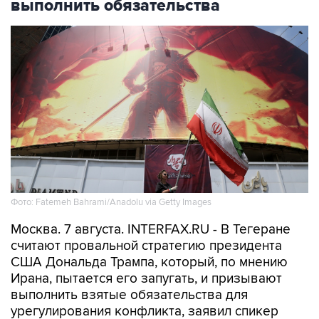
Фото: Fatemeh Bahrami/Anadolu via Getty Images
Москва. 7 августа. INTERFAX.RU - В Тегеране
считают провальной стратегию президента
США Дональда Трампа, который, по мнению
Ирана, пытается его запугать, и призывают
выполнить взятые обязательства для
урегулирования конфликта, заявил спикер
иранского парламента Мохаммад Багер
Галибаф.