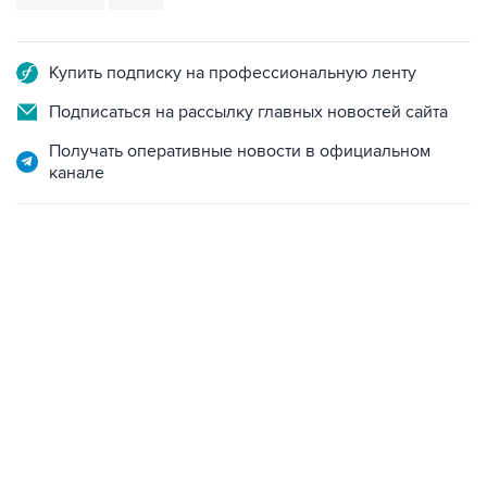
Купить подписку на профессиональную ленту
Подписаться на рассылку главных новостей сайта
Получать оперативные новости в официальном
канале
НОВОСТИ
09 августа, 02:59
В Белгороде при атаке БПЛА пострадали 13 человек, в
том числе двое детей
08 августа, 20:30
Что произошло за день: суббота, 8 августа