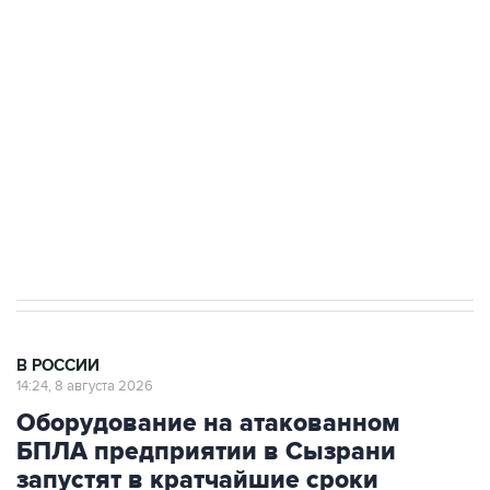
области подверглось атаке БПЛА
Беспилотные технологии и ИИ на службе у
электросетевых объектов и агрокомплексов
Социальная реклама, АНО «Национальные приоритеты».
ИНН 7725383515 Erid: F7NfYUJCUneVdwcydK6A
Кабмин РФ разрешил до 1 июля 2027 года
импорт, выпуск и обращение бензина Евро 2,
Евро 3, Евро 4
В РОССИИ
14:24, 8 августа 2026
Оборудование на атакованном
БПЛА предприятии в Сызрани
запустят в кратчайшие сроки