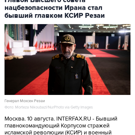
Главой Высшего совета
нацбезопасности Ирана стал
бывший главком КСИР Резаи
Генерал Мохсен Резаи
Фото: Morteza Nikoubazl/NurPhoto via Getty Images
Москва. 10 августа. INTERFAX.RU - Бывший
главнокомандующий Корпусом стражей
исламской революции (КСИР) и военный