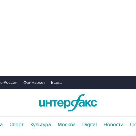
с-Россия
Финмаркет
Еще...
а
Спорт
Культура
Москва
Digital
Новости
С