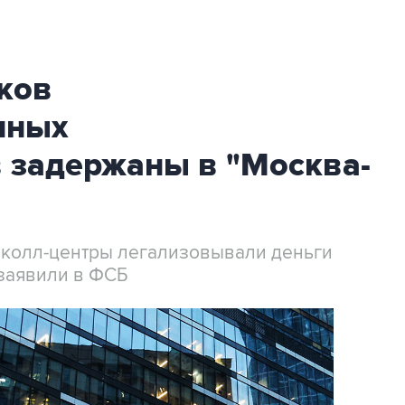
ков
нных
 задержаны в "Москва-
 колл-центры легализовывали деньги
заявили в ФСБ