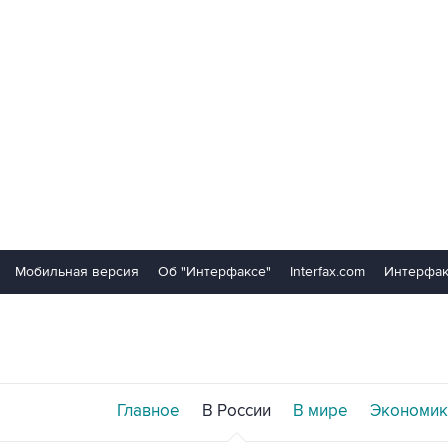
Мобильная версия
Об "Интерфаксе"
Interfax.com
Интерфак
Главное
В России
В мире
Экономик