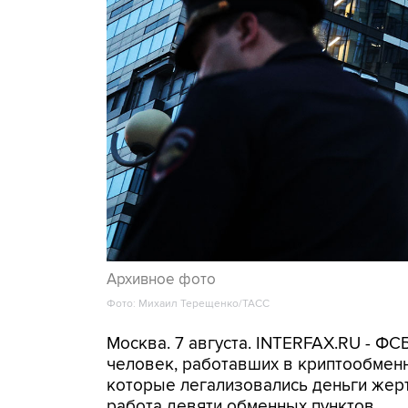
Архивное фото
Фото: Михаил Терещенко/ТАСС
Москва. 7 августа. INTERFAX.RU - Ф
человек, работавших в криптообменн
которые легализовались деньги же
работа девяти обменных пунктов.