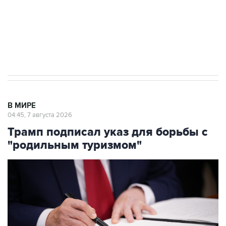
Социальная реклама, АНО «Национальные приоритеты».
ИНН 7725383515 Erid: F7NfYUJCUneVdTRF8PRs
Аксенов сообщил о четвертом погибшем в
результате атаки ВСУ на Крым
В МИРЕ
04:45, 7 августа 2026
Трамп подписал указ для борьбы с
"родильным туризмом"