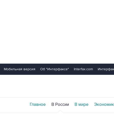
Мобильная версия
Об "Интерфаксе"
Interfax.com
Интерфак
Главное
В России
В мире
Экономик