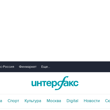
с-Россия
Финмаркет
Еще...
а
Спорт
Культура
Москва
Digital
Новости
С