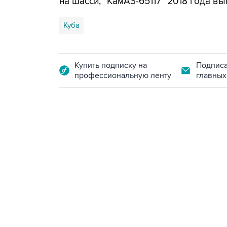
на шасси, "КамАЗ-65117" 2018 года вы
Куба
Купить подписку на
Подписа
профессиональную ленту
главных
21:05, 5 августа 2026