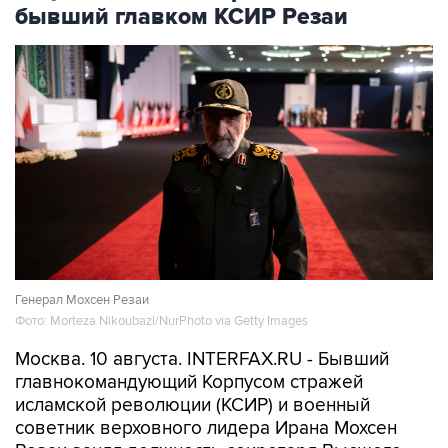
бывший главком КСИР Резаи
Генерал Мохсен Резаи
Фото: Morteza Nikoubazl/NurPhoto via Getty Images
Москва. 10 августа. INTERFAX.RU - Бывший
главнокомандующий Корпусом стражей
исламской революции (КСИР) и военный
советник верховного лидера Ирана Мохсен