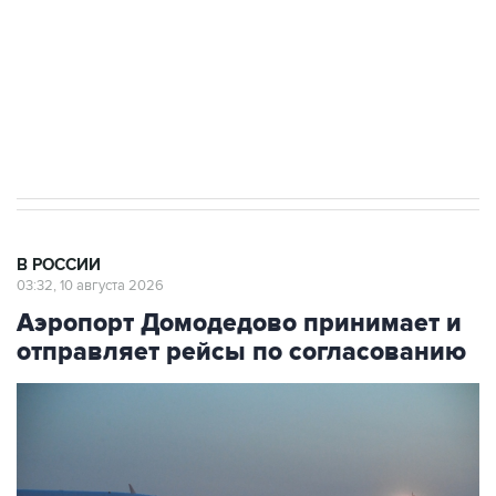
Социальная реклама, АНО «Национальные приоритеты».
ИНН 7725383515 Erid: F7NfYUJCUneVdwcydK6A
Путин вывел "Шереметьево" из
стратегического списка с целью снять
препятствие для приватизации
В РОССИИ
03:32, 10 августа 2026
Аэропорт Домодедово принимает и
отправляет рейсы по согласованию