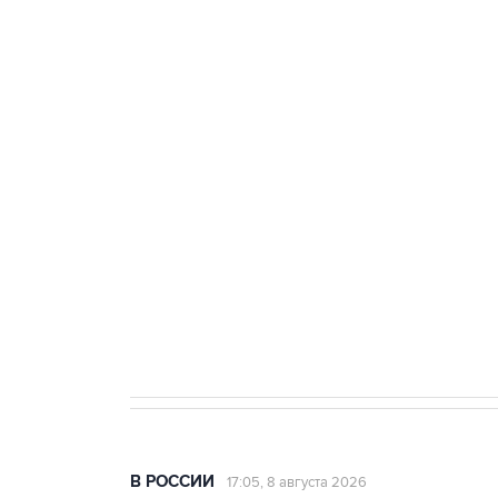
тыла Минобороны
ФСБ сообщила о задержании в 
теракт на объекте Росгвардии
Беспилотные технологии и ИИ н
агрокомплексов
Социальная реклама, АНО «Национальные приоритеты».
И
Кабмин РФ разрешил до 1 июля 
бензина Евро 2, Евро 3, Евро 4
В РОССИИ
17:05, 8 августа 2026