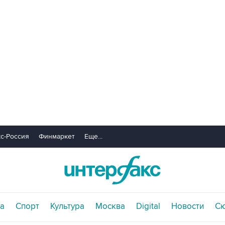
с-Россия
Финмаркет
Еще...
а
Спорт
Культура
Москва
Digital
Новости
С