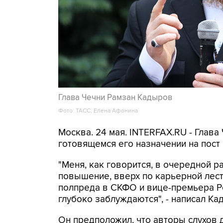
Глава Чечни Рамзан Кадыров
Фото: ТАСС, Елена Афонина
Москва. 24 мая. INTERFAX.RU - Глава
готовящемся его назначении на пост
"Меня, как говорится, в очередной р
повышение, вверх по карьерной лес
полпреда в СКФО и вице-премьера Р
глубоко заблуждаются", - написал Ка
Он предположил, что авторы слухов