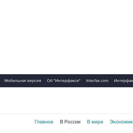
Мобильная версия
Об "Интерфаксе"
Interfax.com
Интерфак
Главное
В России
В мире
Экономик