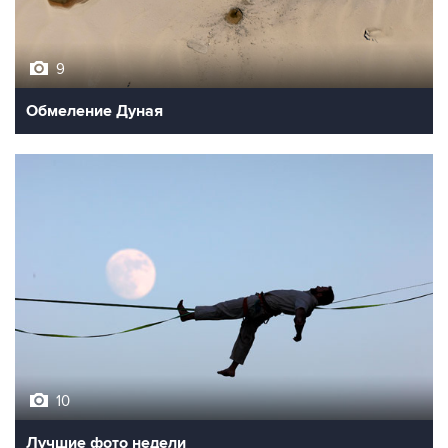
9
Обмеление Дуная
10
Лучшие фото недели