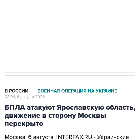
Как российские медицинские технологии
выходят на мировые рынки
Социальная реклама, АНО «Национальные приоритеты».
ИНН 7725383515 Erid: F7NfYUJCUneVdTRF8PRs
Трамп заявил, что переговоры с Ираном
начнутся в понедельник
В РОССИИ
ВОЕННАЯ ОПЕРАЦИЯ НА УКРАИНЕ
→
03:04, 6 августа 2026
БПЛА атакуют Ярославскую область,
движение в сторону Москвы
перекрыто
Москва. 6 августа. INTERFAX.RU - Украинские