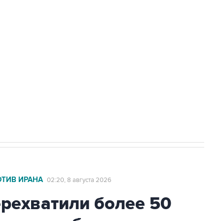
а службе у электросетевых объектов и
НН 7725383515 Erid: F7NfYUJCUneVdwcydK6A
2027 года импорт, выпуск и обращение
ОТИВ ИРАНА
02:20, 8 августа 2026
ехватили более 50