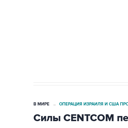
теракт на объекте Росгвардии
Беспилотные технологии и ИИ н
агрокомплексов
Социальная реклама, АНО «Национальные приоритеты».
И
Кабмин РФ разрешил до 1 июля 
бензина Евро 2, Евро 3, Евро 4
В МИРЕ
ОПЕРАЦИЯ ИЗРАИЛЯ И США ПР
→
Силы CENTCOM пер