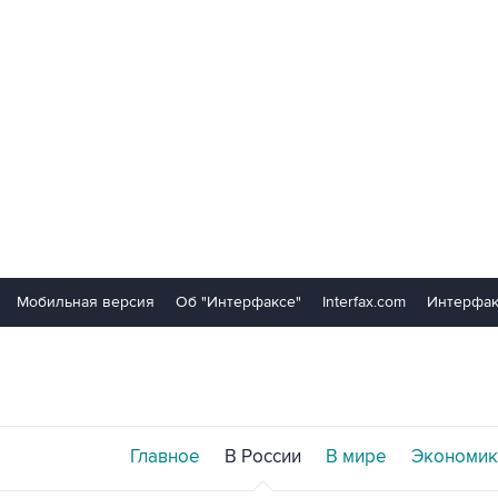
Мобильная версия
Об "Интерфаксе"
Interfax.com
Интерфак
Главное
В России
В мире
Экономик