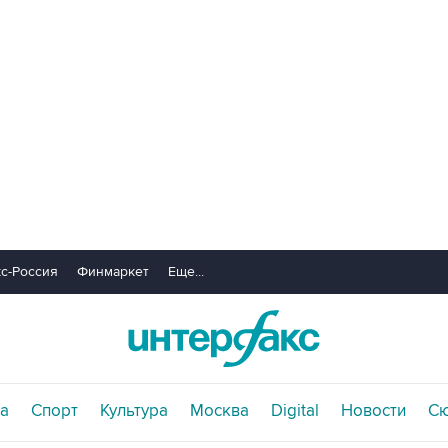
с-Россия
Финмаркет
Еще...
а
Спорт
Культура
Москва
Digital
Новости
С