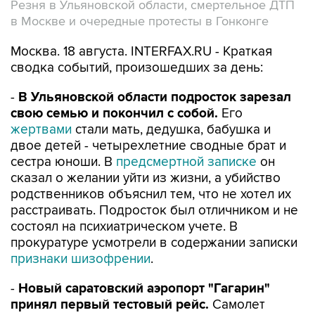
Резня в Ульяновской области, смертельное ДТП
в Москве и очередные протесты в Гонконге
Москва. 18 августа. INTERFAX.RU - Краткая
сводка событий, произошедших за день:
-
В Ульяновской области подросток зарезал
свою семью и покончил с собой.
Его
жертвами
стали мать, дедушка, бабушка и
двое детей - четырехлетние сводные брат и
сестра юноши. В
предсмертной записке
он
сказал о желании уйти из жизни, а убийство
родственников объяснил тем, что не хотел их
расстраивать. Подросток был отличником и не
состоял на психиатрическом учете. В
прокуратуре усмотрели в содержании записки
признаки шизофрении
.
-
Новый саратовский аэропорт "Гагарин"
принял первый тестовый рейс.
Самолет