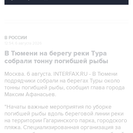
В РОССИИ
12:54, 6 августа 2026
В Тюмени на берегу реки Тура
собрали тонну погибшей рыбы
Москва. 6 августа. INTERFAX.RU - В Тюмени
подрядчики собрали на берегах Туры около
тонны погибшей рыбы, сообщил глава города
Максим Афанасьев.
"Начаты важные мероприятия по уборке
погибшей рыбы вдоль береговой линии реки
на территории Гагаринского парка, городского
пляжа. Специализированная организация за