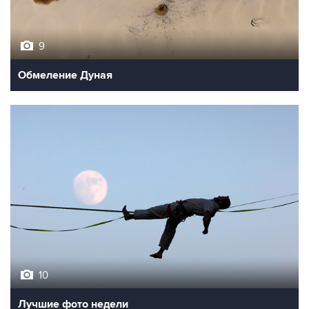
9
Обмеление Дуная
10
Лучшие фото недели