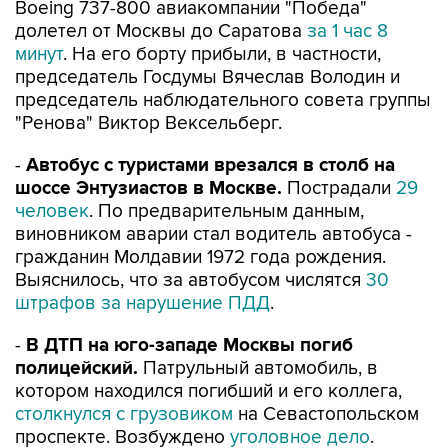
Boeing 737-800 авиакомпании "Победа"
долетел от Москвы до Саратова
за 1 час 8
минут
. На его борту прибыли, в частности,
председатель Госдумы Вячеслав Володин и
председатель наблюдательного совета группы
"Ренова" Виктор Вексельберг.
-
Автобус с туристами врезался в столб на
шоссе Энтузиастов в Москве.
Пострадали
29
человек
. По предварительным данным,
виновником аварии стал водитель автобуса -
гражданин Молдавии 1972 года рождения.
Выяснилось, что за автобусом числятся
30
штрафов за нарушение ПДД
.
-
В ДТП на юго-западе Москвы погиб
полицейский.
Патрульный автомобиль, в
котором находился погибший и его коллега,
столкнулся с грузовиком
на Севастопольском
проспекте. Возбуждено
уголовное дело
.