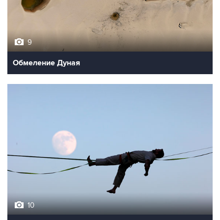
9
Обмеление Дуная
10